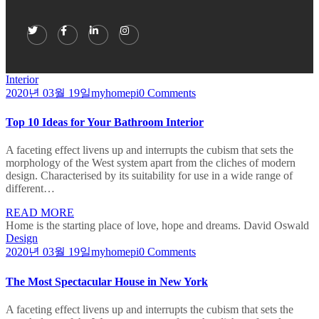
Interior
2020년 03월 19일
myhomepi
0 Comments
Top 10 Ideas for Your Bathroom Interior
A faceting effect livens up and interrupts the cubism that sets the
morphology of the West system apart from the cliches of modern
design. Characterised by its suitability for use in a wide range of
different…
READ MORE
Home is the starting place of love, hope and dreams.
David Oswald
Design
2020년 03월 19일
myhomepi
0 Comments
The Most Spectacular House in New York
A faceting effect livens up and interrupts the cubism that sets the