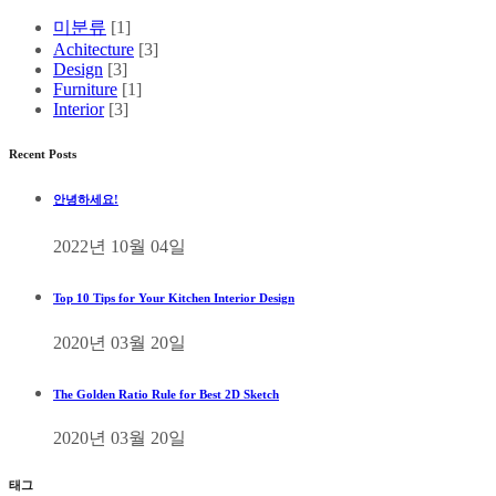
미분류
[1]
Achitecture
[3]
Design
[3]
Furniture
[1]
Interior
[3]
Recent Posts
안녕하세요!
2022년 10월 04일
Top 10 Tips for Your Kitchen Interior Design
2020년 03월 20일
The Golden Ratio Rule for Best 2D Sketch
2020년 03월 20일
태그