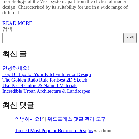
morphology of the West system apart from the cliches of modern
design. Characterised by its suitability for use in a wide range of
different…
READ MORE
검색
검색
최신 글
안녕하세요!
Top 10 Tips for Your Kitchen Interior Design
The Golden Ratio Rule for Best 2D Sketch
Use Pastel Colors & Natural Materials
Incredible Urban Architecture & Landscapes
최신 댓글
안녕하세요!
의
워드프레스 댓글 관리 도구
Top 10 Most Popular Bedroom Designs
의
admin